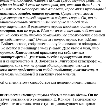
ели ученого мира, которые искали сугубо научное решение.
куда он делся?
А если не метеорит, то,
что это было?
… А
то ли какие-то невообразимые всполохи, народ видел чудовищный
смыслению загадок нашего времени.
Существует масса
округ которого с такой страстью ведутся споры. Он, то ли
Многочисленным экспедициям, которые и по сей день
му зацепиться. В результате версии плодятся, домыслов
метеорит, или не верим.
Едва ли можно назвать собственно
дет найдено хоть что-то доказывающее столкновение с землей
му, собственно, нет? Опять же вопрос веры».
(см. Р.Манн,
ича Войцеховского, собравшего и опубликовавшего обширный
, но позже и сумятицу в умах ученых. Дело было в том, что
еоритах. Классический пришелец вел себя самым
стоящее время! - уложить в себя в прокрустово ложе
 и свидетельство А.В. Золотова о Тунгусской катастрофе:
«…
интерес как с точки зрения общемировоззренческих и
ского тела представляет собой необычное, а возможно, и
ими мозги читателей и выскажу свое мнение.
ой степени этому способствовала непримиримая позиция
ушить всем:
«метеорит упал здесь и только здесь»
. Он не
ствует участник его экспедиций Е. Кринов. Тысячекратно
зарубежные исследователи с тупым равнодушием ковыряют