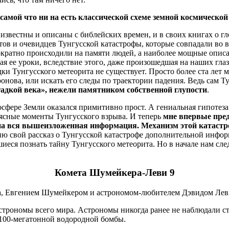
 самой что ни на есть классической схеме земной космическ
звестны и описаны с библейских времен, и в своих книгах о гл
тов и очевидцев Тунгусской катастрофы, которые совпадали во 
ократно происходили на памяти людей, а наиболее мощные опис
ая ее уроки, вследствие этого, даже произошедшая на наших гла
ки Тунгусского метеорита не существует. Просто более ста лет ме
онова, или искать его следы по траектории падения. Ведь сам Ту
адкой века», нежели памятником собственной глупости
.
осфере Земли оказался примитивно прост. А гениальная гипотез
еясные моменты Тунгусского взрыва. И теперь
мне впервые пре
на вся вышеизложенная информация. Механизм этой катастро
ю свой рассказ о Тунгусской катастрофе дополнительной информа
еся познать тайну Тунгусского метеорита. Но в начале нам сле
Комета Шумейкера-Леви 9
да, Евгением Шумейкером и астрономом-любителем Дэвидом Лев
строномы всего мира. Астрономы никогда ранее не наблюдали с
 100-мегатонной водородной бомбы.