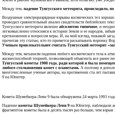
Между тем,
падение Тунгусского метеорита, происходило, по
Воздушные электроразрядные взрывы космических тел хорошо и
проводил сравнительный анализ свидетельств библейских текс
Тунгусского метеорита явление
абсолютно типичное
, и неодн
легкомысленно относимся к истории Земли и ее народов, забыв
преткновения и вопросом веры. И, на мой взгляд, никакой загад
прочитав эту статью, кто-то примется раскапывать воронку Вор
Ученым привлекательнее считать Тунгусский метеорит «заг
Между тем, механизм падения любого космического тела в атм
жизнеспособной теорией, позволяющей объяснить все ранее н
Тунгусской кометы 1908 года
,
ради которой и была помеще
любого столкновения комет с планетами.
А поэтому я дополн
многочисленные ученые авторы, на протяжении ста лет пытавши
9 на Юпитер.
Комета Шумейкера-Леви 9 была обнаружена 24 марта 1993 го
Падение
кометы Шумейкера-Леви 9
на Юпитер, наблюдали а
фрагментов кометы была в десять тысяч раз больше, чем взрыв