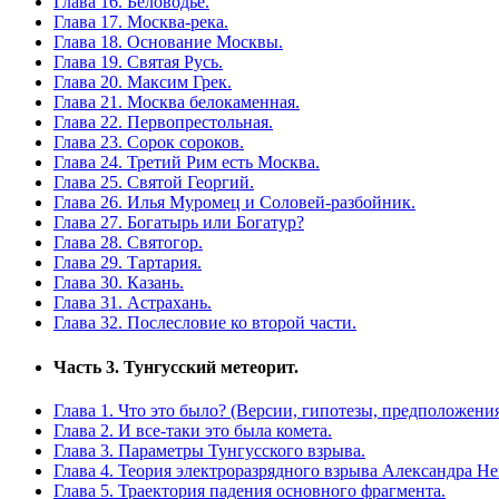
Глава 16. Беловодье.
Глава 17. Москва-река.
Глава 18. Основание Москвы.
Глава 19. Святая Русь.
Глава 20. Максим Грек.
Глава 21. Москва белокаменная.
Глава 22. Первопрестольная.
Глава 23. Сорок сороков.
Глава 24. Третий Рим есть Москва.
Глава 25. Святой Георгий.
Глава 26. Илья Муромец и Соловей-разбойник.
Глава 27. Богатырь или Богатур?
Глава 28. Святогор.
Глава 29. Тартария.
Глава 30. Казань.
Глава 31. Астрахань.
Глава 32. Послесловие ко второй части.
Часть 3. Тунгусский метеорит.
Глава 1. Что это было? (Версии, гипотезы, предположени
Глава 2. И все-таки это была комета.
Глава 3. Параметры Тунгусского взрыва.
Глава 4. Теория электроразрядного взрыва Александра Не
Глава 5. Траектория падения основного фрагмента.