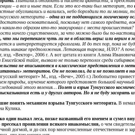
еорита.
Пытались отгадать и писатели фантасты, и представит
енции – а воз и ныне там. Если это все-таки был метеорит, то
астные обугливались и валились, небо бороздили то ли молнии, 
унгусского метеорита –
одна из не поддающихся логическому о
ся достаточно основательной, поскольку нет самого предмета, в
о каким-то образом кто-то эвакуировал с места происшествия? 
ости ничего существенного, за что можно было бы по-настояще
 что мы перетекаем чуть ли не в область веры: или верим в 
уется и интерпретируется уфологами. И до тех пор, пока не бу
етать никакие предположения. Летающая тарелка, НЛО? А поче
рг, изд. «Вектор», 2006 г. А вот цитата из книги Алима Иванов
 Енисейской тайге, вызвало не только переполох среди сибиряков
ельства не вписываются в классические представления о мет
итанных» метеоритов. Он не позволял, да и не позволяет в на
усский метеорит» М., изд. «Вече», 2005 г.) Любопытно привести
ем природы, изучение которого представляет большой научный 
сследований этого явления…
Полет и взрыв Тунгусского космиче
ысказывания есть и у других авторов. Но я не буду засорять 
вшие понять механизм взрыва Тунгусского метеорита.
В немал
ча Кулика.
ко один вывал леса, позже названный его именем и сумел вн
ко пресекал проявления всякого инакомыслия,
о чем свидетель
аучной догмой, и до сих пор многочисленные отечественные и 
ись, что там ничего нет.