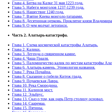
Глава 4. Битва на Калке 31 мая 1223 года.
Глава 5. Набеги монголов 1237-1239 года.
Глава 6. Нашествие 1240 года.
Глава 7. Взятие Киева монголо-татарами.
Глава 8. Десятинная церковь. Проклятие князя Владимира
Глава 9. О чем молчат летописи.
Часть 2. Алатырь-катастрофа.
Глава 1. Схема космической катастрофы Алатырь.
Глава 2. Калики.
Глава 3. Легенда о священном камне.
Глава 4. Чаша Грааля.
Глава 5. Паломничество калик по местам катастрофы Ала
Глава 6. Алатырь-камень. Этимология названия.
Глава 7. Река Почайна.
Глава 8. Сказание о гибели Китеж града.
Глава 9. Почаевская Лавра.
Глава 10. Река Смородина.
Глава 11. Калинов мост.
Глава 12. Эльбрус.
Глава 13. Сказ о том, как царь Петр столицу основал.
Глава 14. Сааремаа.
Глава 15. Пятины.