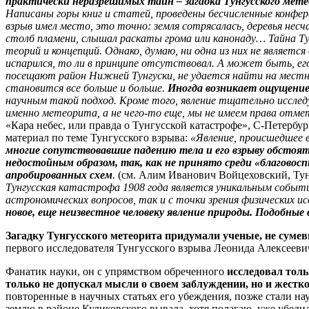
практически неразрешимых тайн – загадка Тунгусского мет
Написаны горы книг и статей, проведены бесчисленные конфер
взрыв имел место, это точно: земля сотрясалась, деревья несч
столб пламени, слышал раскаты грома или канонаду… Тайна Т
теорий и концепций. Однако, думаю, ни одна из них не являет
испарился, то ли в принципе отсутствовал. А может быть, ег
посещают район Нижней Тунгуски, не удается найти на местн
становится все больше и больше.
Иногда возникает ощущение,
научным такой подход. Кроме того, явление тщательно исслед
именно метеорита, а не чего-то еще, мы не имеем права отм
«Кара небес, или правда о Тунгусской катастрофе», С-Петербу
материал по теме Тунгусского взрыва:
«Явление, происшедшее в
многие сопутствовавшие падению тела и его взрыву обстоят
недостойным образом, так, как не принято среди «благовосп
апробированных схем
.
(см. Алим Иванович Войцеховский, Тунг
Тунгусская катастрофа 1908 года является уникальным событи
астрономических вопросов, так и с точки зрения физических и
новое, еще неизвестное человеку явление природы.
Подобные в
Загадку Тунгусского метеорита придумали ученые, не суме
первого исследователя Тунгусского взрыва Леонида Алексееви
Фанатик науки, он с упрямством обреченного
исследовал толь
только не допускал мысли о своем заблуждении, но и жест
повторенные в научных статьях его убеждения, позже стали н
землю в районе Куликовского вывала, хотя полагаю, уже убедил