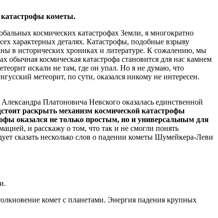
ой катастрофы кометы.
обальных космических катастрофах Земли, я многократно
всех характерных деталях. Катастрофы, подобные взрыву
аны в исторических хрониках и литературе. К сожалению, мы
зах обычная космическая катастрофа становится для нас камнем
теорит искали не там, где он упал. Но я не думаю, что
нгусский метеорит, по сути, оказался никому не интересен.
а Александра Платоновича Невского оказалась единственной
дстоит раскрыть механизм космической катастрофы
фы оказался не только простым, но и универсальным для
цией, и расскажу о том, что так и не смогли понять
дует сказать несколько слов о падении кометы Шумейкера-Леви
и.
толкновение комет с планетами. Энергия падения крупных