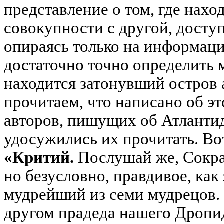
представление о том, где нахо
совокупности с другой, досту
опираясь только на информац
достаточно точно определить м
находится затонувший остров 
прочитаем, что написано об эт
авторов, пишущих об Атлантид
удосужились их прочитать. Вот
«Критий
.
Послушай же, Сократ
но безусловно, правдивое, как
мудрейший из семи мудрецов.
другом прадеда нашего Дропид