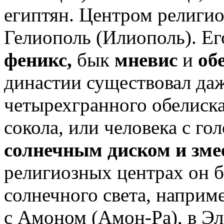
египтян. Центром религио
Гелиополь (Илиополь). Е
феникс,
бык
мневис
и
об
династии существовал даж
четырехгранного обелиска
сокола, или человека с го
солнечным диском и зме
религиозных центрах он б
солнечного света, наприм
с Амоном (Амон-Ра), в Э