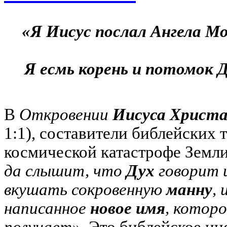
«Я Иисус послал Ангела Мо
Я есмь корень и потомок Д
В
Откровении
Иисуса Христ
1:1), составители библейских 
космической катастрофе Земл
да слышит, что
Дух
говорит 
вкушать сокровенную
манну
,
написанное
новое имя
, которо
получает»
. Это библейское ин