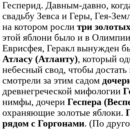
Гесперид. Давным-давно, когд
свадьбу Зевса и Геры, Гея-Зем
на котором росли
три золоты
этой яблони было и в Олимпии
Еврисфея, Геракл вынужден б
Атласу (Атланту)
, который о
небесный свод, чтобы достать и
смотрели за этим садом
дочер
древнегреческой мифологии
Г
нимфы, дочери
Геспера (Весп
охраняющие золотые яблоки.
рядом с Горгонами
. (По друг