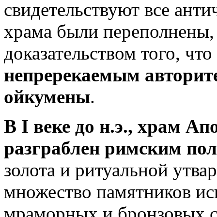
свидетельствуют все ант
храма были переполнены,
доказательством того, что
непререкаемым авторите
ойкумены
.
В I веке до н.э., храм А
разграблен римским пол
золота и ритуальной утва
множество памятников иск
мраморных и бронзовых с