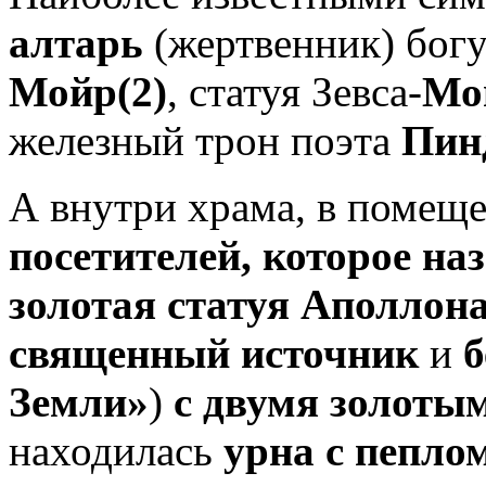
алтарь
(жертвенник) бог
Мойр(2)
, статуя Зевса-
Мо
железный трон поэта
Пинд
А внутри храма, в помещ
посетителей, которое на
золотая статуя Аполлон
священный источник
и
б
Земли»
)
с двумя золоты
находилась
урна с
пепло