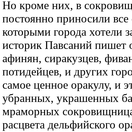
Но кроме них, в сокрови
постоянно приносили все
которыми города хотели з
историк Павсаний пишет 
афинян, сиракузцев, фива
потидейцев, и других гор
самое ценное оракулу, и э
убранных, украшенных ба
мраморных сокровищница
расцвета дельфийского ора