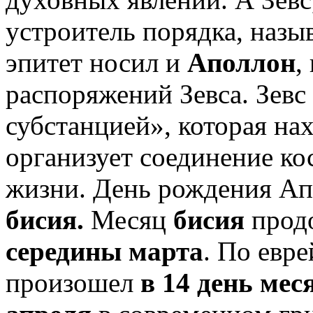
устроитель порядка, назы
эпитет носил и
Аполлон
,
распоряжений Зевса. Зевс
субстанцией», которая нах
организует соединение ко
жизни. День рождения Апо
бисия.
Месяц
бисия
прод
середины марта
. По евр
произошел
в 14 день мес