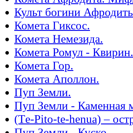
Культ богини Афродиты
Комета Гиксос.
Комета Немезида.
Комета Ромул - Квирин
Комета Гор.
Комета Аполлон.
Пуп Земли.
Пуп Земли - Каменная 
(Тe-Pito-te-henua) – ос
Пуп Земли - Куско.