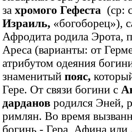
за
хромого Гефеста
(ср: 
Израиль,
«богоборец»), с
Афродита родила Эрота, п
Ареса (варианты: от Герм
атрибутом одеяния богини
знаменитый
пояс,
который
Гере. От связи богини с
А
дарданов
родился Эней, р
римлян. Во время вызван
богинь - Гера, Афина или 