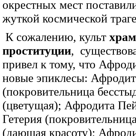
окрестных мест поставили
жуткой космической траге
К сожалению, культ
храм
проституции
, существов
привел к тому, что Афрод
новые эпиклесы: Афродит
(покровительница бессты
(цветущая); Афродита Пе
Гетерия (покровительниц
(дающая красоту); Афрод