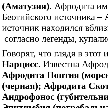
(Аматузия)
. Афродита им
Беотийского источника –
источник находился вблиз
согласно легенды, купал
Говорят, что глядя в этот
Нарцисс
. Известна Афро
Афродита Понтия (морс
(черная); Афродита Ско
Андрофонос (губительни
Эпитимбия (погребальна