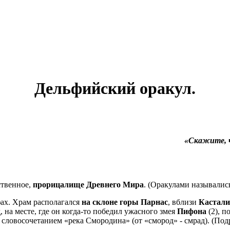
Дельфийский оракул.
«Скажите, ч
нственное,
прорицалище Древнего Мира
. (Оракулами называлис
ах. Храм располагался
на склоне горы Парнас
, вблизи
Кастали
, на месте, где он когда-то победил ужасного змея
Пифона
(2), п
 словосочетанием «река Смородина» (от «смород» - смрад). (Под