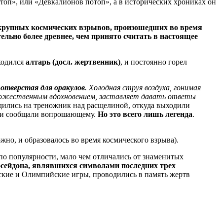
отоп», или «Девкалионов потоп», а в исторических хрониках он
 крупных космических взрывов, произошедших во время
тельно более древнее, чем принято считать в настоящее
аходился
алтарь (досл. жертвенник)
, и постоянно горел
,
отверстая для оракулов
. Холодная струя воздуха, гонимая
х божественным вдохновением, заставляет давать ответы
адились на треножник над расщелиной, откуда выходили
у и сообщали вопрошающему.
Но это всего лишь легенда
.
ожно, и образовалось во время космического взрыва).
 по популярности, мало чем отличались от знаменитых
осейдона, являвшихся символами последних трех
ские и Олимпийские игры, проводились в память жертв