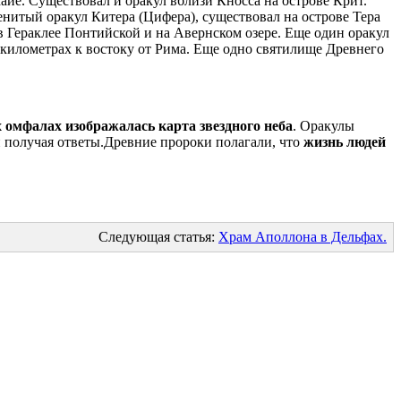
хайе. Существовал и оракул вблизи Кносса на острове Крит.
енитый оракул Китера (Цифера), существовал на острове Тера
в Гераклее Понтийской и на Авернском озере. Еще один оракул
 километрах к востоку от Рима. Еще одно святилище Древнего
 омфалах изображалась карта звездного неба
. Оракулы
и получая ответы.Древние пророки полагали, что
жизнь людей
Следующая статья:
Храм Аполлона в Дельфах.