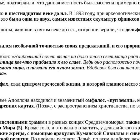
е, подтвердили, что данная местность была заселена примерно
но
в шестнадцатом веке до н.э.
В 1893 году, при археологически
и
это была одна из двух, самых известных скульптур сфинксо
ины, жившие в пятом веке до н.э., искренне верили, что
дельф
ался необычной точностью своих предсказаний, и его прори
абон:
«Наибольший почет выпал на долю этого святилища ради 
тилища
кое-что прибавило к его славе
. Ведь оно расположено поч
мого мира, и назвали его пупом земли
. Вдобавок был сочинен 
ка»
.
фах, стал центром греческой жизни, в которой главное мест
xpаме Аполлона находился и знаменитый
омфалос, «пуп земли»
, 
древних картах
. (Позже, с распространением христианства, по 
численными
храмами в разных концах Средиземноморья,
также
 Мира (5)
. Кроме того, и это важно отметить, у дельфийского 
кие жрецы, с помощью оракулов
Куманской Сивиллы
и
сив
ской религии
. Во времена расцвета Дельф, по всем наиболее в