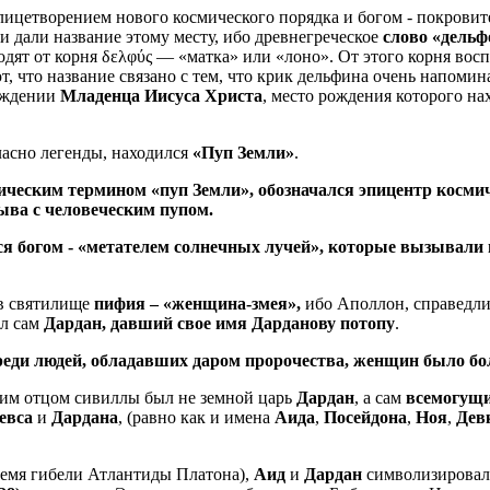
лицетворением нового космического порядка и богом - покровит
 и дали название этому месту, ибо древнегреческое
слово «дельф
дят от корня δελφύς — «матка» или «лоно». От этого корня восп
т, что название связано с тем, что крик дельфина очень напом
рождении
Младенца Иисуса Христа
, место рождения которого на
ласно легенды, находился
«Пуп Земли»
.
ческим термином «пуп Земли», обозначался эпицентр космич
рыва с человеческим пупом.
я богом - «метателем солнечных лучей», которые вызывали 
 в святилище
пифия – «женщина-змея»,
ибо Аполлон, справедли
ыл сам
Дардан, давший свое имя
Дарданову потопу
.
еди людей, обладавших даром пророчества, женщин было б
ящим отцом сивиллы был не земной царь
Дардан
, а сам
всемогущ
евса
и
Дардана
, (равно как и имена
Аида
,
Посейдона
,
Ноя
,
Дев
емя гибели Атлантиды Платона),
Аид
и
Дардан
символизировал