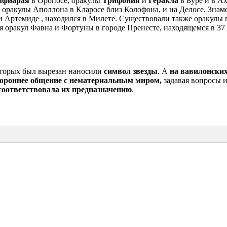
мфиарая
в Оропосе, оракулы
Трифония
и
Геракла
в Буре и в А
е оракулы Аполлона в Кларосе близ Колофона, и на Делосе. Знам
и Артемиде , находился в Милете. Существовали также оракулы 
я оракул Фавна и Фортуны в городе Пренесте, находящемся в 37
торых был вырезан наносили
символ звезды
. А
на вавилонских
тороннее общение с нематериальным миром,
задавая вопросы 
 соответствовала их предназначению
.