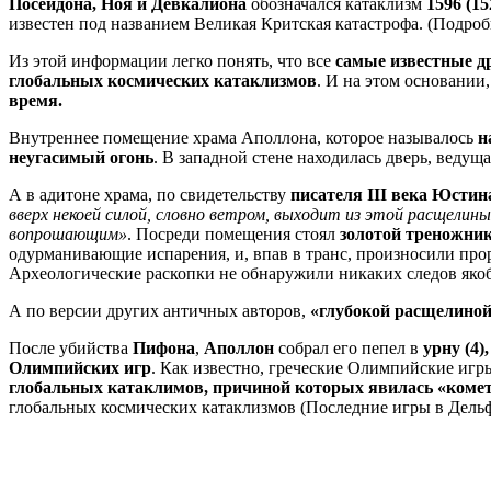
Посейдона, Ноя и Девкалиона
обозначался катаклизм
1596 (15
известен под названием Великая Критская катастрофа. (Подроб
Из этой информации легко понять, что все
самые известные д
глобальных космических катаклизмов
. И на этом основании
время.
Внутреннее помещение храма Аполлона, которое называлось
н
неугасимый огонь
. В западной стене находилась дверь, ведущ
А в адитоне храма, по свидетельству
писателя III века Юстин
вверх некоей силой, словно ветром, выходит из этой расщели
вопрошающим»
. Посреди помещения стоял
золотой треножни
одурманивающие испарения, и, впав в транс, произносили пр
Археологические раскопки не обнаружили никаких следов яко
А по версии других античных авторов,
«глубокой расщелиной
После убийства
Пифона
,
Аполлон
собрал его пепел в
урну (4),
Олимпийских игр
. Как известно, греческие Олимпийские иг
глобальных катаклимов, причиной которых явилась «комет
глобальных космических катаклизмов (Последние игры в Дельфа