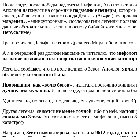
По легенде, после победы над змеем Пифоном, Аполлон стал о
Аполлон наткнулся на огромные
подземные пещеры
, которые
еще одной версии, название города Дельфы (Δελφοί) воспроизво
младенец»
, «единоутробный». Исследователи легенды полагаю
данные обстоятельства легли и в основу библейского мифа о 
Иерусалиме
).
Греки считали Дельфы центром Древнего Мира, ибо в них, сог
А я в очередной раз должен напомнить читателю, что
мифологи
название возникло из-за сходства воронки космического вз
Легенда сообщает, что по воле великого Зевса, Аполлон
являлс
обучился у
козлоногого
Пана.
Прорицания, как «волю богов»
, излагала постоянно жившая
лучше, чем мужчина.
И по легенде, отцом первой сивиллы б
Удивительно, но легенда подтверждает существующий факт.
Ср
Другая легенда, является
не менее точной
, ибо по ней, насто
сивиллами Зевса.
Это связано с тем, что в мифологии, имена
З
катастроф.
Например,
Зевс
символизировал катаклизм
9612 года до н.э
(вр