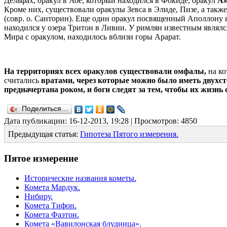
Дельфах, оракул в Абе, который находился в Фокиде, оракул
А
Кроме них, существовали оракулы Зевса в Элиде, Пизе, а такж
(совр. о. Санторин). Еще один оракул посвященный Аполлону 
находился у озера Тритон в Ливии. У римлян известным являлс
Мира с оракулом, находилось вблизи горы Арарат.
На территориях всех оракулов существовали омфалы,
на ко
считались
вратами, через которые можно было иметь двухс
предначертана роком, и боги следят за тем, чтобы их жизнь
Поделиться…
Дата публикации: 16-12-2013, 19:28 | Просмотров: 4850
Предыдущая статья:
Гипотеза Пятого измерения.
Пятое измерение
Исторические названия кометы.
Комета Мардук.
Нибиру.
Комета Тифон.
Комета Фаэтон.
Комета «Вавилонская блудница».