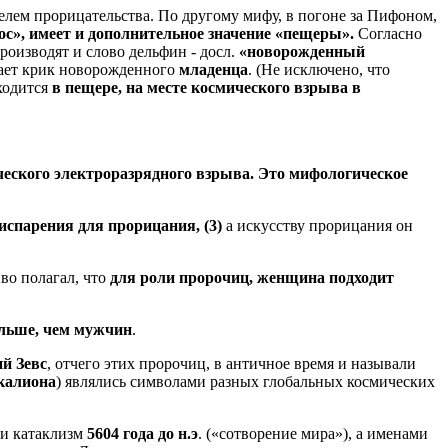
елем прорицательства. По другому мифу, в погоне за Пифоном,
ос», имеет и дополнительное значение «пещеры».
Согласно
роизводят и слово дельфин - досл.
«новорожденный
инает крик новорожденного
младенца
. (Не исключено, что
ходится
в пещере,
на месте космического взрыва
в
еского электроразрядного взрыва. Это мифологическое
испарения для прорицания, (3)
а искусству прорицания он
во полагал, что
для роли пророчиц, женщина подходит
ольше, чем мужчин
.
ий
Зевс
, отчего этих пророчиц, в античное время и называли
калиона
) являлись символами разных глобальных космических
и катаклизм
5604 года до н.э
. («сотворение мира»), а именами