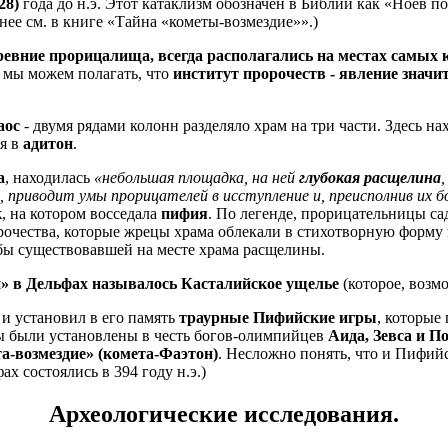
28)
года до н.э. Этот катаклизм обозначен в Библии как «Ноев п
нее см. в книге «Тайна «кометы-возмездие»».)
ревние прорицалища, всегда располагались на местах самых
, мы можем полагать, что
институт пророчеств - явление значи
аос
- двумя рядами колонн разделяло храм на три части. Здесь н
ая в
адитон
.
а
, находилась
«небольшая площадка, на ней
глубокая расщелина
ны, приводит умы прорицателей в исступление и, преисполнив и
к
, на котором восседала
пифия
. По легенде, прорицательницы с
орочества, которые жрецы храма облекали в стихотворную форм
бы существовавшей на месте храма расщелины.
» в Дельфах называлось Касталийское ущелье
(которое, возм
и установил в его память
траурные Пифийские игры
, которые
ры были установлены в честь богов-олимпийцев
Аида, Зевса и П
а-возмездие» (комета-Фаэтон)
. Несложно понять, что и Пифий
х состоялись в 394 году н.э.)
Археологические исследования.