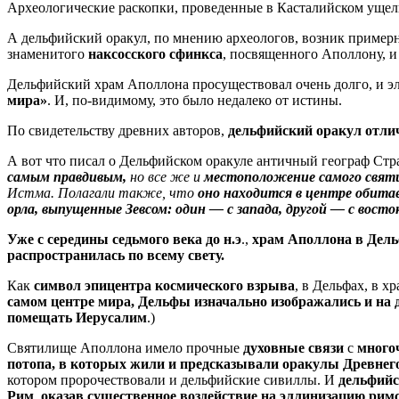
Археологические раскопки, проведенные в Касталийском ущель
А дельфийский оракул, по мнению археологов, возник пример
знаменитого
наксосского сфинкса
, посвященного Аполлону, 
Дельфийский храм Аполлона просуществовал очень долго, и элл
мира»
. И, по-видимому, это было недалеко от истины.
По свидетельству древних авторов,
дельфийский оракул отлич
А вот что писал о Дельфийском оракуле античный географ Стр
самым правдивым,
но все же и
местоположение самого свя
Истма. Полагали также, что
оно находится в центре обитае
орла, выпущенные Зевсом: один — с запада, другой — с восто
Уже с середины седьмого века до н.э
.,
храм Аполлона в Дель
распространилась по всему свету.
Как
символ эпицентра космического взрыва
, в Дельфах, в 
самом центре мира, Дельфы изначально изображались и на 
помещать Иерусалим
.)
Святилище Аполлона имело прочные
духовные связи
с
много
потопа, в которых жили и предсказывали оракулы Древнего
котором пророчествовали и дельфийские сивиллы. И
дельфийс
Рим
,
оказав существенное воздействие на эллинизацию рим