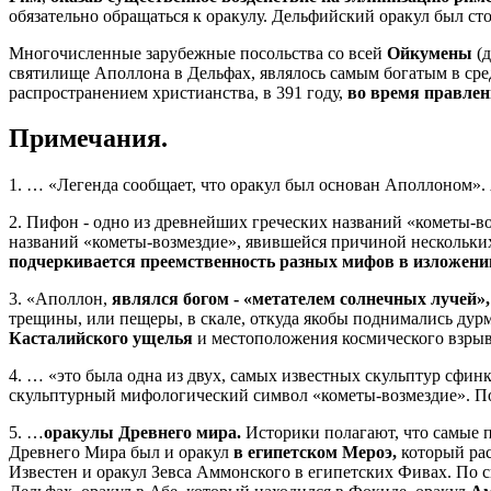
обязательно обращаться к оракулу. Дельфийский оракул был сто
Многочисленные зарубежные посольства со всей
Ойкумены
(д
святилище Аполлона в Дельфах, являлось самым богатым в ср
распространением христианства, в 391 году,
во время правлен
Примечания.
1. … «Легенда сообщает, что оракул был основан Аполлоном». 
2. Пифон - одно из древнейших греческих названий «кометы-во
названий «кометы-возмездие», явившейся причиной нескольки
подчеркивается преемственность разных мифов в изложен
3. «Аполлон,
являлся богом - «метателем солнечных лучей
трещины, или пещеры, в скале, откуда якобы поднимались дур
Касталийского ущелья
и местоположения космического взрыв
4. … «это была одна из двух, самых известных скульптур сфи
скульптурный мифологический символ «кометы-возмездие». По
5. …
оракулы Древнего мира.
Историки полагают, что самые 
Древнего Мира был и оракул
в египетском Мероэ,
который рас
Известен и оракул Зевса Аммонского в египетских Фивах. По 