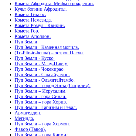
Комета Афродита. Мифы о рождении.
Культ богини Афродиты.
Комета Гиксос.
Комета Немезида.
Комета Ромул - Квирин.
Комета Гор.
Комета Аполлон.
Пуп Земли.
Пуп Земли - Каменная могила.
(Тe-Pito-te-henua) – остров Пасхи.
Пуп Земли - Куско.
Пуп Земли - Мачу-Пикчу.
Пуп Земли - Чокекирао.
Пуп Земли - Саксайуаман.
Пуп Земли - Ольянтайтамбо.
Пуп Земли – город Энна (Сицилия).
Пуп Земли – Иерусалим.
Пуп Земли - гора Синай.
Пуп Земли – гора Хорив.
Пуп Земли - Гаризим и Гевал.
Армагеддон.
Мегиддо.
Пуп Земли – гора Хермон.
Фавор (Тавор).
Пуп Земли – гора Кармил.