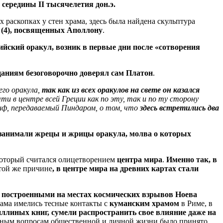
с середины II тысячелетия дон.э.
х раскопках у стен храма, здесь была найдена скульптура
в (4), посвященных Аполлону
.
ийский оракул, возник в первые дни после «сотворения
цаниям безоговорочно доверял сам Платон
.
его оракула,
так как из всех оракулов на свете он казался
ти в центре всей Греции как по эту, так и по ту сторону
миф, передаваемый Пиндаром, о том, что
здесь встретились два
о занимали жрецы и жрицы оракула, молва о которых
который считался олицетворением
центра мира
.
Именно так, в
этой же причине
, в центре мира на древних картах стали
 построенными на местах космических взрывов Ноева
храма имелись тесные контакты с
куманским храмом
в Риме, в
иллиных книг,
сумели распространить свое влияние даже на
ажным вопросам общественной и личной жизни было принято