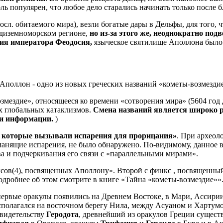
ль популярен, что любое дело старались начинать только после б
осл. обитаемого мира), везли богатые дары в Дельфы, для того, 
едиземноморском регионе,
но из-за этого же, неоднократно по
ия императора Феодосия,
языческое святилище Аполлона было 
Аполлон - одно из новых греческих названий «кометы-возмездие»
змездие», относящееся ко времени «сотворения мира» (5604 год 
х глобальных катаклизмов.
Смена названий является широко 
ии информации.
)
», которые вызывали испарения для прорицания»
. При археол
манящие испарения, не было обнаружено. По-видимому, данное в
а и подчеркивания его связи с «параллельными мирами».
нксов(4), посвященных Аполлону». Второй c финкc , посвященны
дробнее об этом смотрите в книге «Тайна «кометы-возмездие»»
первые оракулы появились на Древнем Востоке, в Мари, Ассирии
полагался на восточном берегу Нила, между Асуаном и Хартумом
свидетельству
Геродота
, древнейший из оракулов Греции существ