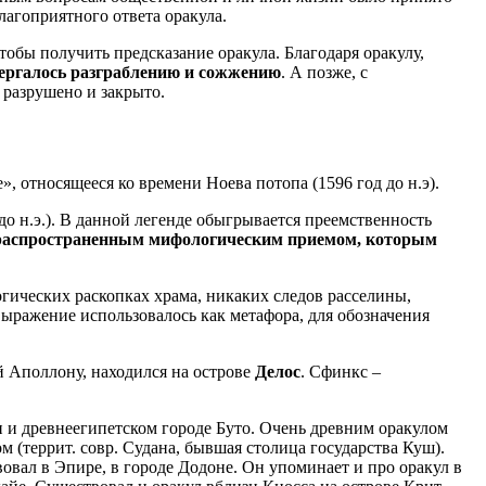
лагоприятного ответа оракула.
чтобы получить предсказание оракула. Благодаря оракулу,
двергалось разграблению и сожжению
. А позже, с
разрушено и закрыто.
, относящееся ко времени Ноева потопа (1596 год до н.э).
до н.э.). В данной легенде обыгрывается преемственность
распространенным мифологическим приемом, которым
огических раскопках храма, никаких следов расселины,
ыражение использовалось как метафора, для обозначения
й Аполлону, находился на острове
Делос
. Сфинкс –
.
 и древнеегипетском городе Буто. Очень древним оракулом
 (террит. совр. Судана, бывшая столица государства Куш).
овал в Эпире, в городе Додоне. Он упоминает и про оракул в