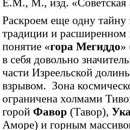
Е.М., М., изд. «Советская
Раскроем еще одну тайну 
традиции и расширенном 
понятие «
гора Мегиддо
»
в себя довольно значител
части Изреельской долин
взрывом. Зона космическо
ограничена холмами Тиво
горой
Фавор
(Тавор),
Ук
Аморе) и горным массив