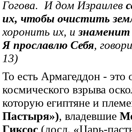
Гогова. И дом Израилев
с
их, чтобы очистить зе
хоронить их, и
знаменит 
Я прославлю Себя
, говор
13)
То есть Армагеддон - это
космического взрыва оско
которую египтяне и плем
Пастыря»)
, владевшие
М
Гиксос
(досл. «Царь-паст