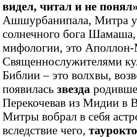
видел, читал и не понял»
Ашшурбанипала, Митра уп
солнечного бога Шамаша, 
мифологии, это Аполлон-
Священнослужителями к
Библии – это волхвы, возв
появилась
звезда
родившег
Перекочевав из Мидии в В
Митры вобрал в себя астр
вследствие чего,
таурокт