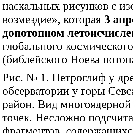
наскальных рисунков с и
возмездие», которая
3 апр
допотопном летоисчисле
глобального космического
(библейского Ноева потопа
Рис. № 1. Петроглиф у др
обсерватории у горы Сев
район. Вид многоядерной 
точек. Несложно подсчит
фрагментов, содержащихс