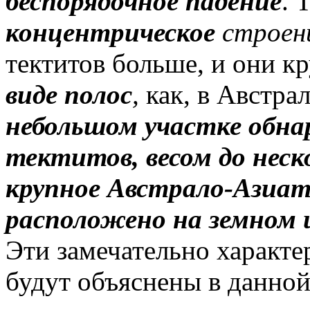
беспорядочное падение
. 
концентрическое
с
троен
тектитов больше, и они к
виде полос
,
как, в Австра
небольшом участке обна
тектитов, весом до нес
крупное Австрало-Азиат
расположено на земном ш
Эти замечательно характе
будут объяснены в данной 