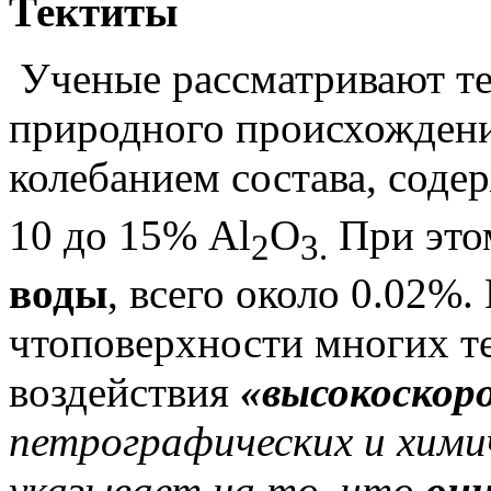
Тектиты
Ученые рассматривают те
природного происхождени
колебанием состава, соде
10 до 15% Al
O
При эт
2
3.
воды
, всего около 0.02%
чтоповерхности многих т
воздействия
«высокоскор
петрографических и хими
указывает на то, что
они