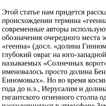
Этой статье нам придется расск
происхождении термина «геенна
современные авторы используют
обозначения очередного места з
«геенна» (досл. «долина Гинно
глубокий овраг на юго-западно
называемых «Солнечных ворот» 
именовалось просто долина Бен
Енномовых». Но во время косми
года до н.э., Иерусалим и доли
гигантского огненного столпа о
расколовшегося в атмосфере Зе