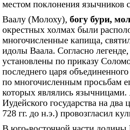
местом поклонения язычников 
Ваалу (Молоху),
богу бури, мо
окрестных холмах были распо
многочисленные капища, святи
идолы Ваала. Согласно легенде,
установлены по приказу Соломона
последнего царя объединенного
по многочисленным просьбам ег
которых являлись язычницами. 
Иудейского государства на два 
728 гг. до н.э.) провозгласил к
В юго-восточной части долины 