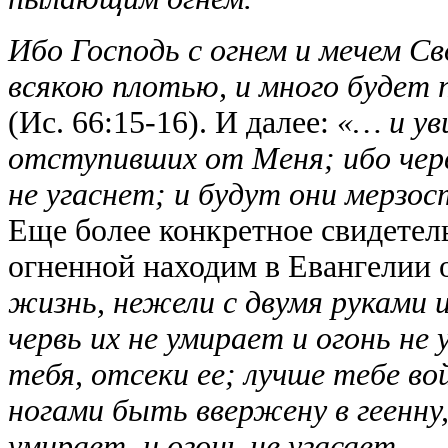
Ибо Господь с огнем и мечем Св
всякою плотью, и много будет
(Ис. 66:15-16). И далее:
«… и ув
отступивших от Меня; ибо червь
не угаснет; и будут они мерзо
Еще более конкретное свидетел
огненной находим в Евангелии 
жизнь, нежели с двумя руками и
червь их не умирает и огонь не 
тебя, отсеки ее; лучше тебе во
ногами быть ввержену в геенну, 
умирает, и огонь не угасает.