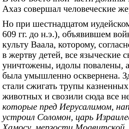
Ахаз совершал человеческие ж
Но при шестнадцатом иудейском
609 гг. до н.э.), объявившем во
культу Ваала, которому, соглас
в жертву детей, все языческие 
уничтожены, идолы повалены, 
была умышленно осквернена. Зд
стали сжигать трупы казненных
животных и свозили сюда все 
которые пред Иерусалимом, на
устроил Соломон, царь Израиле
Хамосу, мерзости Моавитской,