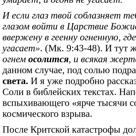
И если глаз твой соблазняет те
глазом войти в Царствие Божие
ввержену в геенну огненную, где
угасает»
. (Мк. 9:43-48). И тут
огнем
осолится
, и всякая жер
данном случае, под солью подр
света.
И я уже подробно рассказ
Соли в библейских текстах. На
вспыхивающего «ярче тысячи со
космического взрыва.
После Критской катастрофы до