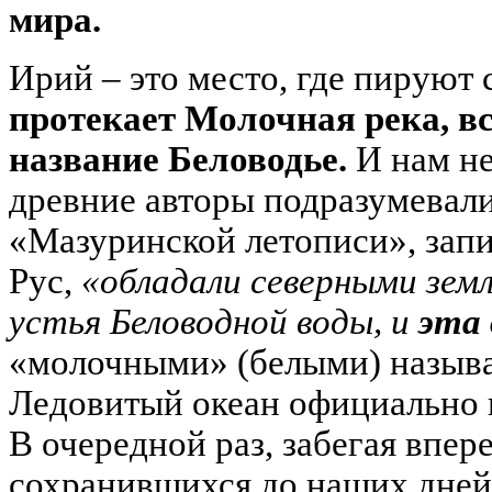
мира.
Ирий – это место, где пируют 
протекает Молочная река, в
название Беловодье.
И нам не
древние авторы подразумевал
«Мазуринской летописи», запи
Рус,
«обладали северными зем
устья Беловодной воды, и
эта 
«молочными» (белыми) называ
Ледовитый океан официально 
В очередной раз, забегая впере
сохранившихся до наших дней