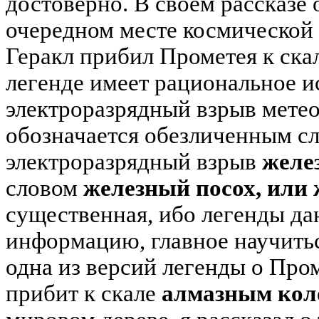
достоверно. В своем рассказе
очередном месте космической 
Геракл прибил Прометея к ска
легенде имеет рациональное ис
электроразрядный взрыв мете
обозначается обезличенным с
электроразрядный взрыв
желе
словом
железный посох, или 
существенная, ибо легенды да
информацию, главное научитьс
одна из версий легенды о Про
прибит к скале
алмазным кол