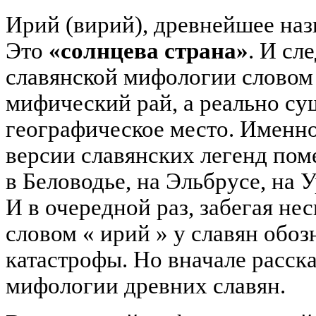
Ирий (вирий), древнейшее назв
Это
«солнцева страна»
. И сле
славянской мифологии словом 
мифический рай, а реально с
географическое место. Именно
версии славянских легенд по
в
Беловодье, на
Эльбрусе, на Ур
И в очередной раз, забегая нес
словом « ирий » у славян обо
катастрофы. Но вначале расск
мифологии древних славян.