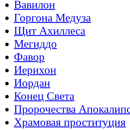
Вавилон
Горгона Медуза
Щит Ахиллеса
Мегиддо
Фавор
Иерихон
Иордан
Конец Света
Пророчества Апокалип
Храмовая проституция