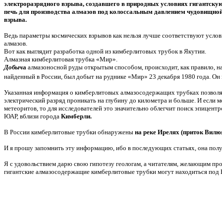
электроразрядного взрыва, создавшего в природных условиях гигантску
печь для производства алмазов под колоссальным давлением чудовищно
взрыва.
Ведь параметры космических взрывов как нельзя лучше соответствуют усло
алмазов.
Вот как выглядит разработка одной из кимберлитовых трубок в Якутии.
Алмазная кимберлитовая трубка «Мир».
Добыч
а
алмазоносной руды открытым способом, происходит, как правило, на
найденный в России, был добыт на руднике «Мир» 23 декабря 1980 года. Он 
Указанная информация о кимберлитовых алмазосодержащих трубках позволяе
электрический разряд проникать на глубину до километра и больше. И если 
метеоритов, то для исследователей это значительно облегчит поиск эпицен
ЮАР, вблизи города
Кимберли.
В России кимберлитовые трубки обнаружены
на реке Ирелях (приток Вилюя
И я прошу запомнить эту информацию, ибо в последующих статьях, она пол
Я с удовольствием дарю свою гипотезу геологам, а читателям, желающим про
гигантские алмазосодержащие кимберлитовые трубки могут находиться под