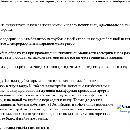
бками, происхождение которых, как полагают геологи, связано с выбросом
не существует на поверхности земли:
«породу перидотит, кристаллы оливина 
 взрыва.
мазосодержащих кимберлитовых трубок, с моей стороны не будет большой натя
ьтате электроразрядных взрывов метеоритов.
бка образуется при прохождении гигантской мощности электрического раз
овые) породы, если, конечно, они имеются на месте эпицентра взрыва.
отиворечит признаваемому в настоящее время механизму искусственного получ
рубка, или трубка взрыва — это вертикальное, или близкое к
озь земную кору.
Кимберлитовая трубка заполнена кимберлитом и
орому преимущественно
на древних платформах
произошел прорыв
 оканчивающегося
в верхней части
раздувом конической формы. В
вь
,
и на какой-то глубине переходит в жилу
. Только
до десяти
ржащими.
Алмазы добывают в ЮАР, Индии, и в Якутии. За последние
рлитовые трубки считают древними вулканами,
наземная часть
Кимбер
специалистов, около девяноста процентов запасов алмазов коренных
трубках.
Давайте прервемся.
м следом столба гигантского