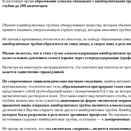
В настоящее время
образование алмазов связывают с кимберлитовыми тру
глубин до 200 километров
.
Обычно в кимберлитовых трубках обнаруживают вещества, которых обычно 
принято называть ультраосновную горную породу, которая заполняет трубки
Не пытаясь критиковать геологов и их гипотезы, по поводу образования ал
кимберлитовые трубки образуются не снизу вверх, а сверху вниз, в резул
Можно полагать, что в этом случае алмазосодержащая кимберлитовая тру
колоссальным давлением самого взрыва через углеродсодержащие (графит
Несмотря на некоторую экстравагантность, эта экзотическая гипотеза не пр
кажется единственно справедливой.
По современным энциклопедическим научным сведениям
, кимберлитоваят
вертикальному, геологическое тело
, образовавшееся при прорыве газов скв
представляет собой трубообразный канал с поперечником 0,4-1 км, по кот
магматических растворов и газов. Этот канал имеет вид гигантского столба,
глубине коническое тело сужается
, напоминая по форме гигантскую морко
процентов вновь открытых кимберлитовых трубок являются алмазосоде
десятилетия в Якутии открыто около двухсот кимберлитовых трубок. Кимбе
которых была разрушена в результате эрозивных процессов
. По оценкам 
источников содержат кимберлитовые трубки, остальные — в
лампроитовых 
Не проще ли считать, что
эта гигантская «морковь», является оплавленны