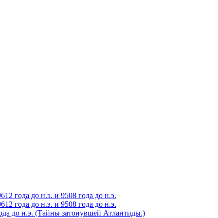
2 года до н.э. и 9508 года до н.э.
2 года до н.э. и 9508 года до н.э.
года до н.э. (Тайны затонувшей Атлантиды.)