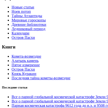
Новые статьи
Ноев потоп
Тайны Атлантиды
Мировые гороскопы
Древние библиотеки
Ледниковый период
Календари
Остров Пасхи
Книги
Комета-возмездие
Алатырь камень
Пятое измерение
Остров Пасхи
Князь Куракин
Последняя тайна кометы-возмездие
Последние статьи
Все о парной глобальной космической катастрофе Земли 961
Все о парной глобальной космической катастрофе Земли 961
Парная космическая катастрофа 9612 года до н.э. и 9508 