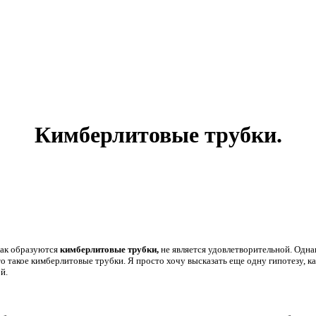
Кимберлитовые трубки.
как образуются
кимберлитовые трубки,
не является удовлетворительной. Однак
о такое кимберлитовые трубки. Я просто хочу высказать еще одну гипотезу, к
й.