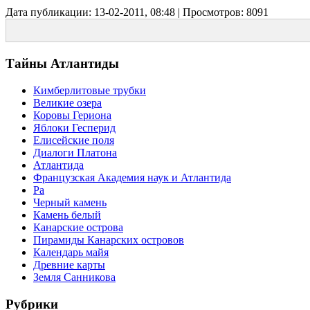
Дата публикации: 13-02-2011, 08:48 | Просмотров: 8091
Тайны Атлантиды
Кимберлитовые трубки
Великие озера
Коровы Гериона
Яблоки Гесперид
Елисейские поля
Диалоги Платона
Атлантида
Французская Академия наук и Атлантида
Ра
Черный камень
Камень белый
Канарские острова
Пирамиды Канарских островов
Календарь майя
Древние карты
Земля Санникова
Рубрики