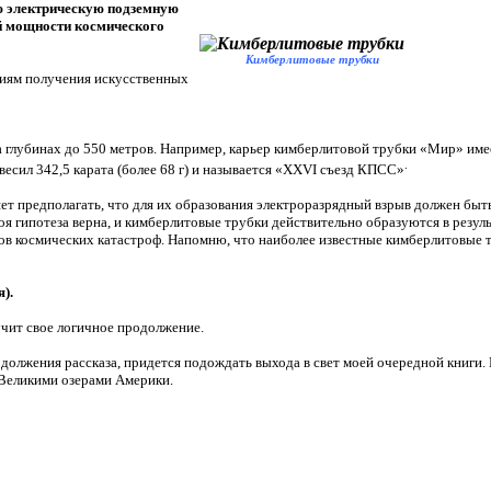
ю электрическую подземную
й мощности космического
Кимберлитовые трубки
виям получения искусственных
 глубинах до 550 метров. Например, карьер кимберлитовой трубки «Мир» имее
.
весил 342,5 карата (более 68 г) и называется «XXVI съезд КПСС»
т предполагать, что для их образования электроразрядный взрыв должен быт
моя гипотеза верна, и кимберлитовые трубки действительно образуются в резул
тров космических катастроф. Напомню, что наиболее известные кимберлитовые 
).
учит свое логичное продолжение.
должения рассказа, придется подождать выхода в свет моей очередной книги. И
 Великими озерами Америки.