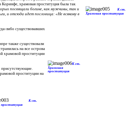
в Коринфе, храмовая проституция была так
рых посвящали богине, как мужчины, так и
К ст.
ги, и отсюда идет пословица: «Не всякому в
Храмовая проституция
огда-либо существовавших
ипре также существовали
транилась на все острова
ной храмовой проституции
К ст.
е присутствующие.
Храмовая
проституция
храмовой проституции на
К ст.
 проституция