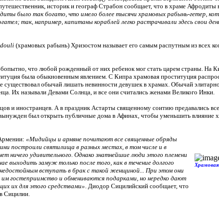
 путешественник, историк и географ Страбон сообщает, что в храме Афродиты 
иты было так богато, что имело более тысячи храмовых рабынь-гетер, кото
тел; так, например, капитаны кораблей легко растрачивали здесь свои день
odouli
(храмовых рабынь) Хризостом называет его самым распутным из всех к
бопытно, что любой рожденный от них ребенок мог стать царем страны. На К
итуция была обыкновенным явлением. С Кипра храмовая проституция распрос
ке существовал обычай лишать невинности девушек в храмах. Обычай элитар
ца. Их называли Девами Солнца, и все они считались женами Великого Инки.
ецов и иностранцев. А в праздник Астарты священному соитию предавались вс
 вынужден был открыть публичные дома в Афинах, чтобы уменьшить влияние 
Армении:
«Мидийцы и армяне почитают все священные обряды
ини построили святилища в разных местах, в том числе и в
 нет ничего удивительного. Однако знатнейшие люди этого племени
ае выходить замуж только после того, как в течение долгого
Храмовая
т недостойным вступать в брак с такой женщиной... При этом они
 им гостеприимство и обмениваются подарками, но нередко дают
щих их для этого средствами»
. Диодор Сицилийский сообщает, что
в Сицилии.