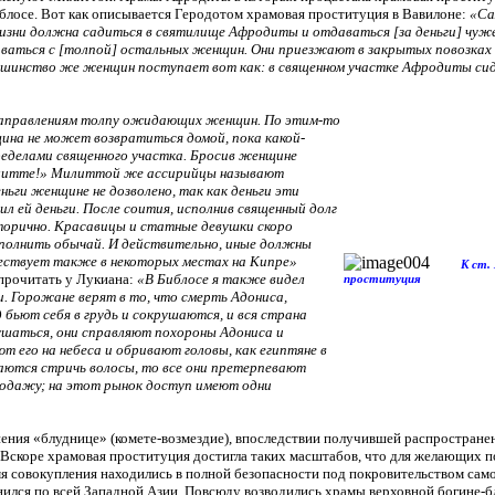
Библосе. Вот как описывается Геродотом храмовая проституция в Вавилоне:
«Са
изни должна садиться в святилище Афродиты и отдаваться [за деньги] чуж
ваться с [толпой] остальных женщин. Они приезжают в закрытых повозках 
ьшинство же женщин поступает вот как: в священном участке Афродиты си
м направлениям толпу ожидающих женщин. По этим-то
на не может возвратиться домой, пока какой-
 пределами священного участка. Бросив женщине
Милитте!» Милиттой же ассирийцы называют
ьги женщине не дозволено, так как деньги эти
л ей деньги. После соития, исполнив священный долг
 вторично. Красавицы и статные девушки скоро
ыполнить обычай. И действительно, иные должны
ествует также в некоторых местах на Кипре»
К ст.
 прочитать у Лукиана:
«В Библосе я также видел
проституция
. Горожане верят в то, что смерть Адониса,
 бьют себя в грудь и сокрушаются, и вся страна
рушаться, они справляют похороны Адониса и
 его на небеса и обривают головы, как египтяне в
аются стричь волосы, то все они претерпевают
продажу; на этот рынок доступ имеют одни
ения «блуднице» (комете-возмездие), впоследствии получившей распростране
 Вскоре храмовая проституция достигла таких масштабов, что для желающих п
я совокупления находились в полной безопасности под покровительством самой
нился по всей Западной Азии. Повсюду возводились храмы верховной богине-бл