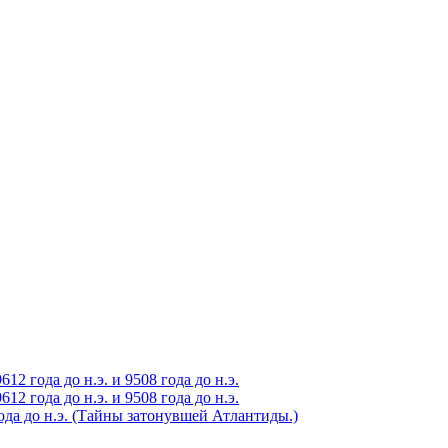
2 года до н.э. и 9508 года до н.э.
2 года до н.э. и 9508 года до н.э.
года до н.э. (Тайны затонувшей Атлантиды.)