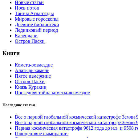
Новые статьи
Ноев потоп
Тайны Атлантиды
Мировые гороскопы
Древние библиотеки
Ледниковый период
Календари
Остров Пасхи
Книги
Комета-возмездие
Алатырь камень
Пятое измерение
Остров Пасхи
Князь Куракин
Последняя тайна кометы-возмездие
Последние статьи
Все о парной глобальной космической катастрофе Земли 961
Все о парной глобальной космической катастрофе Земли 961
Парная космическая катастрофа 9612 года до н.э. и 9508 
Голоценовое вымирание.