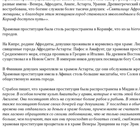
разные имена - Венера, Афродита, Анапе, Астарта, Урания. Древнегреческий
востребована, что богине служили более тысячи девушек:
«Святилище Афрод
женщины; и благодаря этим женщинам город становился многолюдным и бога
Коринф доступен путь»»
.
Храмовая проституция была столь распространена в Коринфе, что из-за
hier
городов.
На Кипре, родине Афродиты, девушки проживали
и кормились при храме. Лю
священные города Афродиты-Астарты: Пафос и Амафунт, где храмовая прост
Средиземного моря, откуда проникла в Грецию и Италию. На древнем Восто
существовал и в Новом Свете. В империи инков девушек посвящали богу Солн
В Финикии девушек закрепляли за храмом Астарты, где они обслуживали жр
Храмовая проституция имела в Афинах столь большие масштабы, что Солон
общественную жизнь города.
Страбон пишет, что храмовая проституция была распространена в Мидии и 
персов. В особом почете культ Анаитиды у армян, которые в честь этой бог
Аксилене. Они посвящают здесь на служение богине рабов и рабынь. В этом
также посвящают богине своих дочерей еще девушками. У последних в обыч
времени они отдавались за деньги в храме богини, причем никто не считае
так ласково обращаются со своими любовниками, что не только оказывают
больше, чем получают, так как они происходят из богатых семей, снабжаю
храмовая проституция процветала и в храме Венеры Эрицинии на горе Эрик 