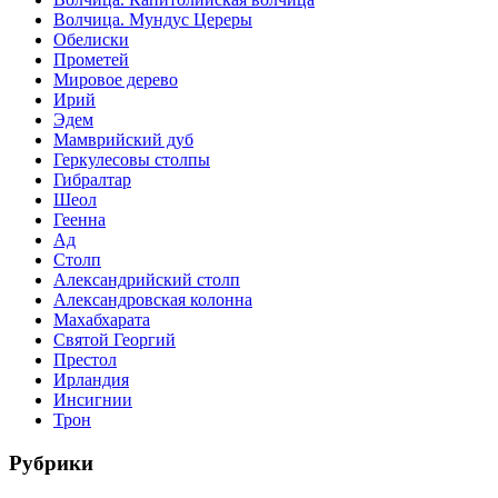
Волчица. Мундус Цереры
Обелиски
Прометей
Мировое дерево
Ирий
Эдем
Мамврийский дуб
Геркулесовы столпы
Гибралтар
Шеол
Геенна
Ад
Столп
Александрийский столп
Александровская колонна
Махабхарата
Святой Георгий
Престол
Ирландия
Инсигнии
Трон
Рубрики