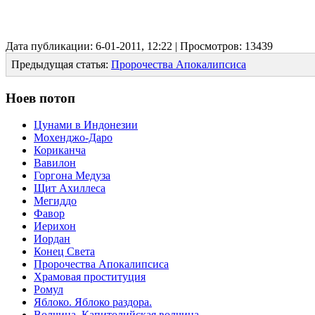
Дата публикации: 6-01-2011, 12:22 | Просмотров: 13439
Предыдущая статья:
Пророчества Апокалипсиса
Ноев потоп
Цунами в Индонезии
Мохенджо-Даро
Кориканча
Вавилон
Горгона Медуза
Щит Ахиллеса
Мегиддо
Фавор
Иерихон
Иордан
Конец Света
Пророчества Апокалипсиса
Храмовая проституция
Ромул
Яблоко. Яблоко раздора.
Волчица. Капитолийская волчица