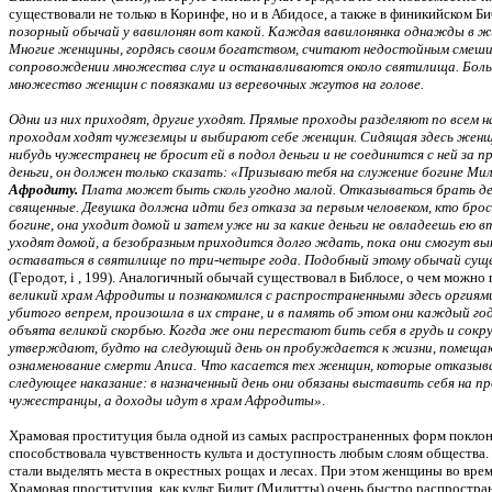
существовали не только в Коринфе, но и в Абидосе, а также в финикийском 
позорный обычай у вавилонян вот какой. Каждая вавилонянка однажды в ж
Многие женщины, гордясь своим богатством, считают недостойным смеши
сопровождении множества слуг и останавливаются около святилища. Бол
множество женщин с повязками из веревочных жгутов на голове.
Одни из них приходят, другие уходят. Прямые проходы разделяют по все
проходам ходят чужеземцы и выбирают себе женщин. Сидящая здесь женщи
нибудь чужестранец не бросит ей в подол деньги и не соединится с ней за
деньги, он должен только сказать: «Призываю тебя на служение богине 
Афродиту.
Плата может быть сколь угодно малой. Отказываться брать ден
священные. Девушка должна идти без отказа за первым человеком, кто броси
богине, она уходит домой и затем уже ни за какие деньги не овладеешь ею
уходят домой, а безобразным приходится долго ждать, пока они смогут в
оставаться в святилище по три-четыре года. Подобный этому обычай сущ
(Геродот, i , 199). Аналогичный обычай существовал в Библосе, о чем можно
великий храм Афродиты и познакомился с распространенными здесь оргиями
убитого вепрем, произошла в их стране, и в память об этом они каждый год
объята великой скорбью. Когда же они перестают бить себя в грудь и сок
утверждают, будто на следующий день он пробуждается к жизни, помещают
ознаменование смерти Аписа. Что касается тех женщин, которые отказыв
следующее наказание: в назначенный день они обязаны выставить себя на 
чужестранцы, а доходы идут в храм Афродиты»
.
Храмовая проституция была одной из самых распространенных форм поклон
способствовала чувственность культа и доступность любым слоям общества.
стали выделять места в окрестных рощах и лесах. При этом женщины во врем
Храмовая проституция, как культ Билит (Милитты) очень быстро распростра