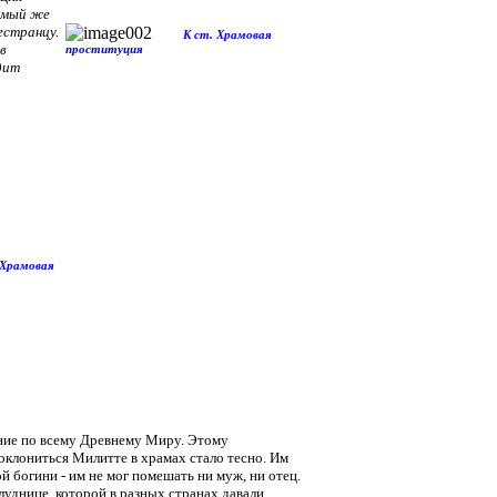
мый же
естранцу.
К ст. Храмовая
в
проституция
дит
 Храмовая
ние по всему Древнему Миру. Этому
оклониться Милитте в храмах стало тесно. Им
 богини - им не мог помешать ни муж, ни отец.
уднице, которой в разных странах давали